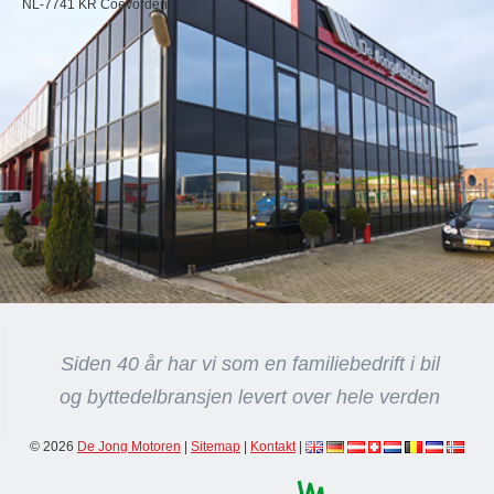
NL-7741 KR Coevorden
Siden 40 år har vi som en familiebedrift i bil
og byttedelbransjen levert over hele verden
© 2026
De Jong Motoren
|
Sitemap
|
Kontakt
|