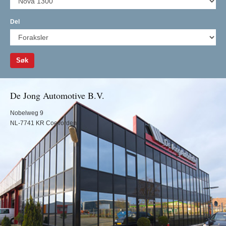
Del
Søk
De Jong Automotive B.V.
Nobelweg 9
NL-7741 KR Coevorden