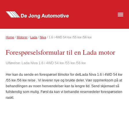
Home
/
Motorer
/
Lada
/
Niva
/ 1.6 i 4WD 54 kw /55 kw /56 kw
Forespørselsformular til en Lada motor
Utførelse: Lada Niva 1.6 i 4WD 54 kw /55 kw /56 kw
Her kan du sende en forespørsel til
motor
for det
Lada Niva 1.6 i 4WD 54 kw
/55 kw /56 kw
reise
.
Vi leverer nye og brukte deler. Vær oppmerksom på at
behandlingen av noen henvendelser kan ta lengre tid. Send skjemaet så
fullstendig som mulig. Først da kan vi behandle reservedeler forespørselen
raskt.