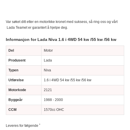
Var søket ditt etter en
motor
ikke kronet med suksess, så ring oss og vårt
Lada
Teamet er garantert å hjelpe deg.
Informasjon for Lada Niva 1.6 i 4WD 54 kw /55 kw /56 kw
Del
Motor
Produsent
Lada
Typen
Niva
Utførelse
1.6 i 4WD 54 kw /55 kw /56 kw
Motorkode
2121
Byggeår
1988 - 2000
CCM
1570cc OHC
*
Leveres for følgende