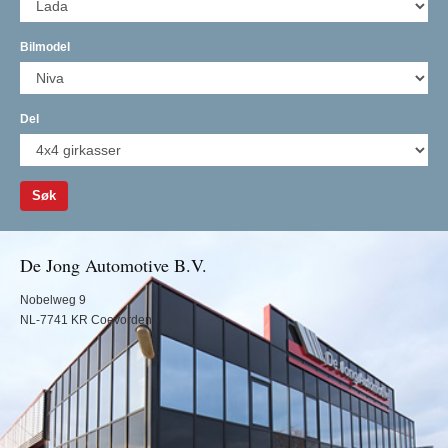
Bilmodel
Del
Søk
De Jong Automotive B.V.
Nobelweg 9
NL-7741 KR Coevorden