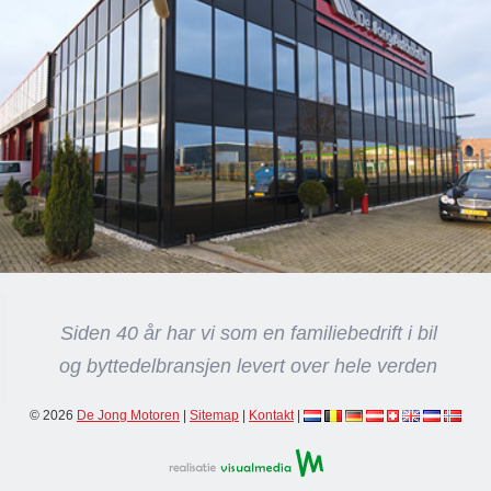
Siden 40 år har vi som en familiebedrift i bil
og byttedelbransjen levert over hele verden
© 2026
De Jong Motoren
|
Sitemap
|
Kontakt
|