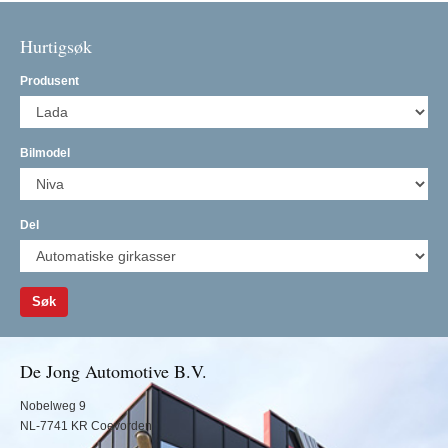
Hurtigsøk
Produsent
Bilmodel
Del
Søk
De Jong Automotive B.V.
Nobelweg 9
NL-7741 KR Coevorden