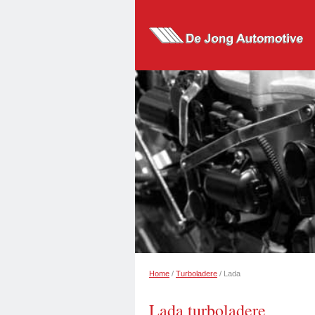
Home
/
Turboladere
/ Lada
Lada turboladere