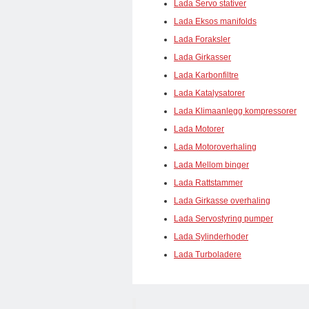
Lada Servo stativer
Lada Eksos manifolds
Lada Foraksler
Lada Girkasser
Lada Karbonfiltre
Lada Katalysatorer
Lada Klimaanlegg kompressorer
Lada Motorer
Lada Motoroverhaling
Lada Mellom binger
Lada Rattstammer
Lada Girkasse overhaling
Lada Servostyring pumper
Lada Sylinderhoder
Lada Turboladere