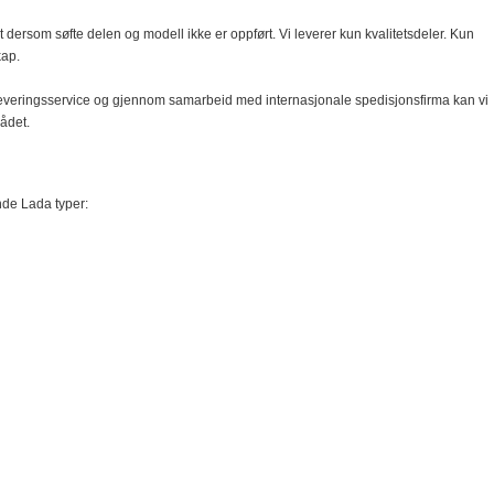
t dersom søfte delen og modell ikke er oppført. Vi leverer kun kvalitetsdeler. Kun
kap.
everingsservice og gjennom samarbeid med internasjonale spedisjonsfirma kan vi
rådet.
nde Lada typer: