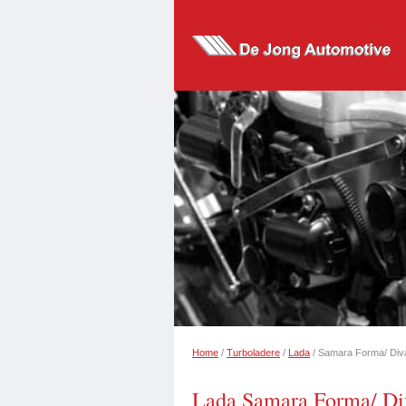
Home
/
Turboladere
/
Lada
/ Samara Forma/ Div
Lada Samara Forma/ Div