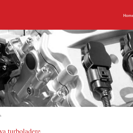
Hom
a
a turboladere