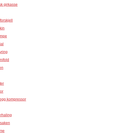
k girkasse
orskjell
kin
umpe
ial
yring
ifold
en
ter
or
legg kompressor
rhaling
 saken
mme